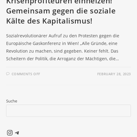
Krisenprofiteuren einheizen!
Gemeinsam gegen die soziale
Kälte des Kapitalismus!
Sozialrevolutionärer Aufruf zu den Protesten gegen die
Europäische Gaskonferenz in Wien! „Alle Gründe, eine
Revolution zu machen, sind gegeben. Keiner fehlt. Das
Scheitern der Politik, die Arroganz der Mächtigen, die…
ON
COMMENTS OFF
FEBRUARY 28, 2023
KRISENPROFITEUREN
EINHEIZEN!
GEMEINSAM
GEGEN
DIE
SOZIALE
Suche
KÄLTE
DES
KAPITALISMUS!
Instagram
Telegram