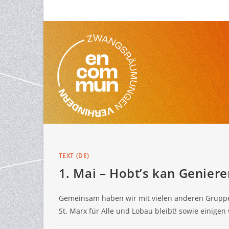
Skip
to
content
TEXT (DE)
1. Mai – Hobt’s kan Geniere
Gemeinsam haben wir mit vielen anderen Gruppen
St. Marx für Alle und Lobau bleibt! sowie einige